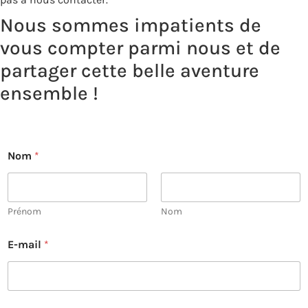
Nous sommes impatients de
vous compter parmi nous et de
partager cette belle aventure
ensemble !
E
Nom
*
-
m
a
i
l
Prénom
Nom
m
e
E-mail
*
s
s
a
g
e