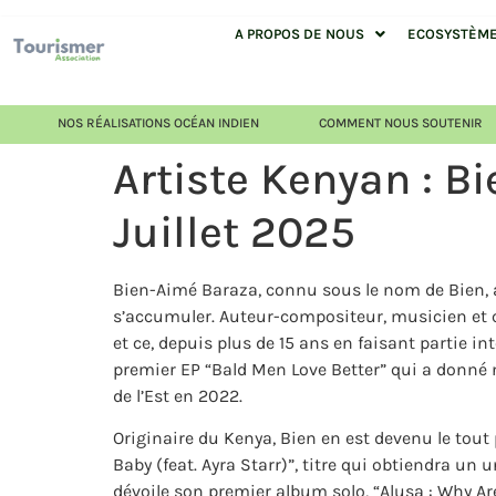
A PROPOS DE NOUS
ECOSYSTÈME 
NOS RÉALISATIONS OCÉAN INDIEN
COMMENT NOUS SOUTENIR
Artiste Kenyan : B
Juillet 2025
Bien-Aimé Baraza, connu sous le nom de Bien, 
s’accumuler. Auteur-compositeur, musicien et c
et ce, depuis plus de 15 ans en faisant partie i
premier EP “Bald Men Love Better” qui a donné 
de l’Est en 2022.
Originaire du Kenya, Bien en est devenu le tout
Baby (feat. Ayra Starr)”, titre qui obtiendra un 
dévoile son premier album solo, “Alusa : Why Ar