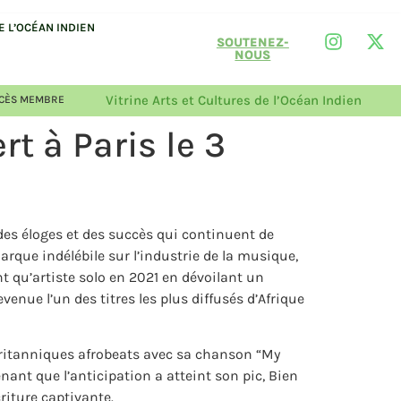
 L’OCÉAN INDIEN
SOUTENEZ-
NOUS
Vitrine Arts et Cultures de l’Océan Indien
CÈS MEMBRE
t à Paris le 3
es éloges et des succès qui continuent de
que indélébile sur l’industrie de la musique,
nt qu’artiste solo en 2021 en dévoilant un
ue l’un des titres les plus diffusés d’Afrique
 britanniques afrobeats avec sa chanson “My
enant que l’anticipation a atteint son pic, Bien
riture captivante.