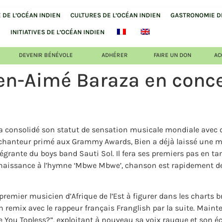
DE L’OCÉAN INDIEN
CULTURES DE L’OCÉAN INDIEN
GASTRONOMIE DE
INITIATIVES DE L’OCÉAN INDIEN
DEVENIR BÉNÉVOLE
ADHÉRER
FAIRE UN DON
AC
ien-Aimé Baraza en concer
a consolidé son statut de sensation musicale mondiale avec d
hanteur primé aux Grammy Awards, Bien a déjà laissé une mar
ntégrante du boys band Sauti Sol. Il fera ses premiers pas en ta
naissance à l’hymne ‘Mbwe Mbwe’, chanson est rapidement deven
 premier musicien d’Afrique de l’Est à figurer dans les charts
un remix avec le rappeur français Franglish par la suite. Maint
e You Topless?”, exploitant à nouveau sa voix rauque et son éc