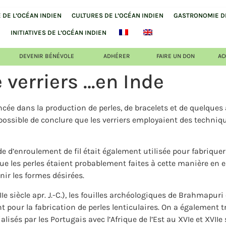
DE L’OCÉAN INDIEN
CULTURES DE L’OCÉAN INDIEN
GASTRONOMIE DE
INITIATIVES DE L’OCÉAN INDIEN
DEVENIR BÉNÉVOLE
ADHÉRER
FAIRE UN DON
AC
 verriers …en Inde
ncée dans la production de perles, de bracelets et de quelques
t possible de conclure que les verriers employaient des techniq
 d’enroulement de fil était également utilisée pour fabriquer 
 les perles étaient probablement faites à cette manière en en
nir les formes désirées.
– IIe siècle apr. J.-C.), les fouilles archéologiques de Brahmapu
 pour la fabrication de perles lenticulaires. On a également t
isés par les Portugais avec l’Afrique de l’Est au XVIe et XVIIe s