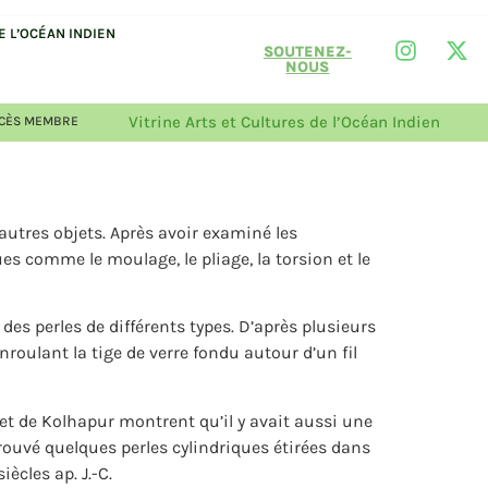
 L’OCÉAN INDIEN
SOUTENEZ-
NOUS
Vitrine Arts et Cultures de l’Océan Indien
CÈS MEMBRE
 autres objets. Après avoir examiné les
ues comme le moulage, le pliage, la torsion et le
des perles de différents types. D’après plusieurs
roulant la tige de verre fondu autour d’un fil
ri et de Kolhapur montrent qu’il y avait aussi une
rouvé quelques perles cylindriques étirées dans
iècles ap. J.-C.