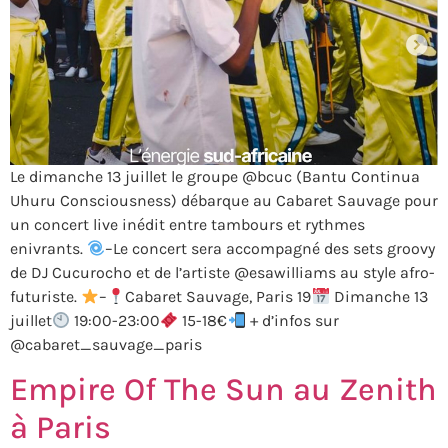
Le dimanche 13 juillet le groupe @bcuc (Bantu Continua
Uhuru Consciousness) débarque au Cabaret Sauvage pour
un concert live inédit entre tambours et rythmes
enivrants.
–Le concert sera accompagné des sets groovy
de DJ Cucurocho et de l’artiste @esawilliams au style afro-
futuriste.
–
Cabaret Sauvage, Paris 19
Dimanche 13
juillet
19:00-23:00
15-18€
+ d’infos sur
@cabaret_sauvage_paris
Empire Of The Sun au Zenith
à Paris