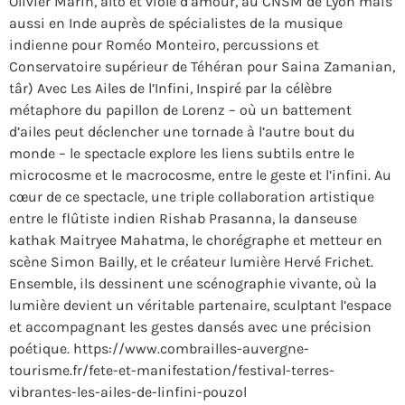
Olivier Marin, alto et viole d’amour, au CNSM de Lyon mais
aussi en Inde auprès de spécialistes de la musique
indienne pour Roméo Monteiro, percussions et
Conservatoire supérieur de Téhéran pour Saina Zamanian,
târ) Avec Les Ailes de l’Infini, Inspiré par la célèbre
métaphore du papillon de Lorenz – où un battement
d’ailes peut déclencher une tornade à l’autre bout du
monde – le spectacle explore les liens subtils entre le
microcosme et le macrocosme, entre le geste et l’infini. Au
cœur de ce spectacle, une triple collaboration artistique
entre le flûtiste indien Rishab Prasanna, la danseuse
kathak Maitryee Mahatma, le chorégraphe et metteur en
scène Simon Bailly, et le créateur lumière Hervé Frichet.
Ensemble, ils dessinent une scénographie vivante, où la
lumière devient un véritable partenaire, sculptant l’espace
et accompagnant les gestes dansés avec une précision
poétique. https://www.combrailles-auvergne-
tourisme.fr/fete-et-manifestation/festival-terres-
vibrantes-les-ailes-de-linfini-pouzol