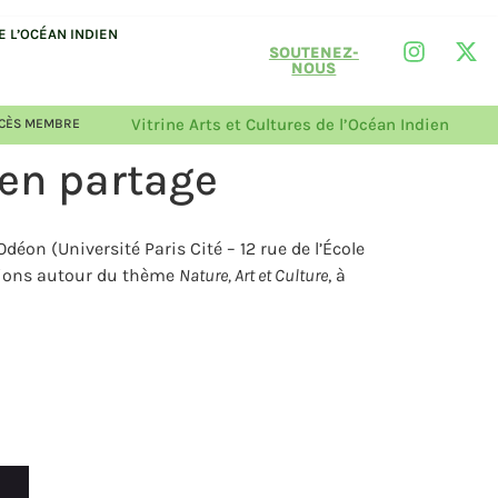
 L’OCÉAN INDIEN
SOUTENEZ-
NOUS
Vitrine Arts et Cultures de l’Océan Indien
CÈS MEMBRE
 en partage
éon (Université Paris Cité – 12 rue de l’École
ations autour du thème
Nature, Art et Culture
, à