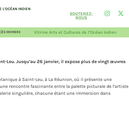
 L’OCÉAN INDIEN
SOUTENEZ-
NOUS
Vitrine Arts et Cultures de l’Océan Indien
CÈS MEMBRE
t-Leu. Jusqu’au 26 janvier, il expose plus de vingt œuvres
otanique à Saint-Leu, à La Réunion, où il présente une
une rencontre fascinante entre la palette picturale de l’artiste
 galerie singulière, chacune étant une immersion dans