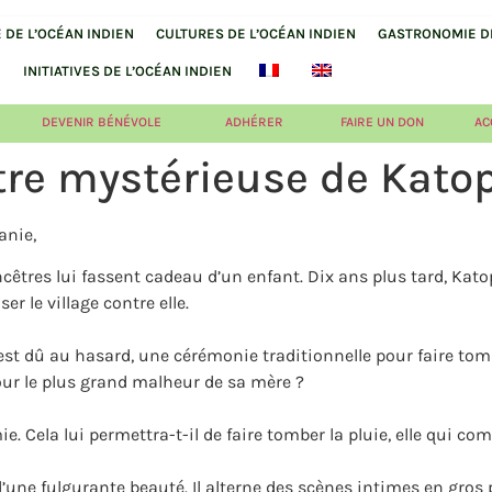
DE L’OCÉAN INDIEN
CULTURES DE L’OCÉAN INDIEN
GASTRONOMIE DE
INITIATIVES DE L’OCÉAN INDIEN
DEVENIR BÉNÉVOLE
ADHÉRER
FAIRE UN DON
AC
tre mystérieuse de Kato
anie,
tres lui fassent cadeau d’un enfant. Dix ans plus tard, Katope
r le village contre elle.
n’est dû au hasard, une cérémonie traditionnelle pour faire tom
our le plus grand malheur de sa mère ?
Cela lui permettra-t-il de faire tomber la pluie, elle qui comm
’une fulgurante beauté. Il alterne des scènes intimes en gros p