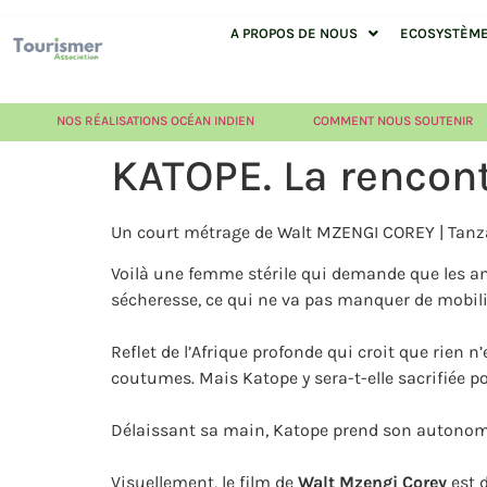
A PROPOS DE NOUS
ECOSYSTÈME 
NOS RÉALISATIONS OCÉAN INDIEN
COMMENT NOUS SOUTENIR
KATOPE. La rencon
Un court métrage de Walt MZENGI COREY | Tanz
Voilà une femme stérile qui demande que les ancê
sécheresse, ce qui ne va pas manquer de mobilise
Reflet de l’Afrique profonde qui croit que rien 
coutumes. Mais Katope y sera-t-elle sacrifiée p
Délaissant sa main, Katope prend son autonomie. 
Visuellement, le film de
Walt Mzengi Corey
est d