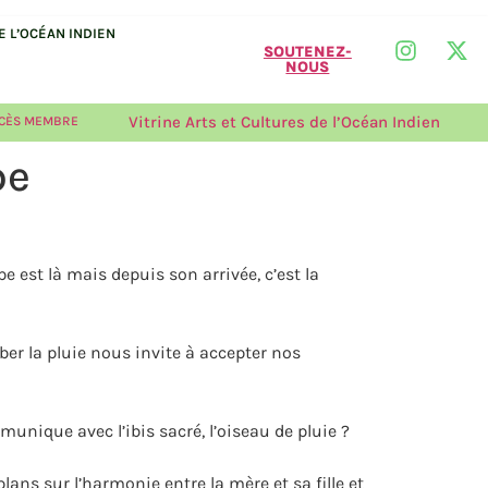
 L’OCÉAN INDIEN
SOUTENEZ-
NOUS
Vitrine Arts et Cultures de l’Océan Indien
CÈS MEMBRE
pe
 est là mais depuis son arrivée, c’est la
ber la pluie nous invite à accepter nos
unique avec l’ibis sacré, l’oiseau de pluie ?
lans sur l’harmonie entre la mère et sa fille et