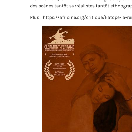
des scènes tantôt surréalistes tantôt ethnograp
Plus : https://africine.org/critique/katope-la