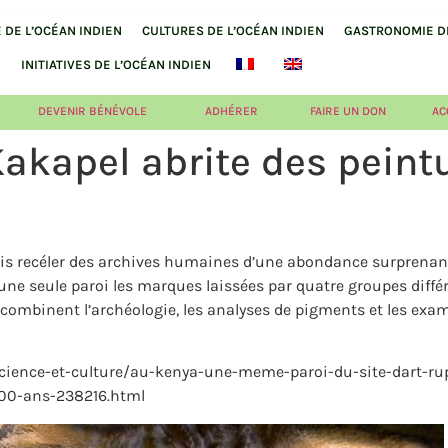
DE L’OCÉAN INDIEN
CULTURES DE L’OCÉAN INDIEN
GASTRONOMIE DE
INITIATIVES DE L’OCÉAN INDIEN
DEVENIR BÉNÉVOLE
ADHÉRER
FAIRE UN DON
AC
 Kakapel abrite des peint
s recéler des archives humaines d’une abondance surprenante. 
 une seule paroi les marques laissées par quatre groupes diffé
ls combinent l’archéologie, les analyses de pigments et les e
/science-et-culture/au-kenya-une-meme-paroi-du-site-dart-ru
000-ans-238216.html