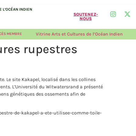
 L’OCÉAN INDIEN
SOUTENEZ-
NOUS
Vitrine Arts et Cultures de l’Océan Indien
CÈS MEMBRE
ures rupestres
Le site Kakapel, localisé dans les collines
rents. L’Université du Witwatersrand a présenté
xamens génétiques des ossements afin de
pestre-de-kakapel-a-ete-utilisee-comme-toile-