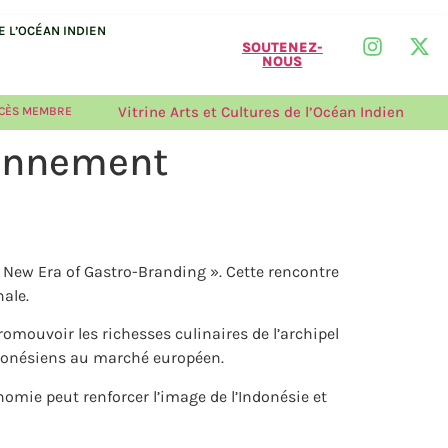
 L’OCÉAN INDIEN
SOUTENEZ-
NOUS
Vitrine Arts et Cultures de l’Océan Indien
CÈS MEMBRE
yonnement
e New Era of Gastro-Branding ». Cette rencontre
ale.
romouvoir les richesses culinaires de l’archipel
indonésiens au marché européen.
nomie peut renforcer l’image de l’Indonésie et