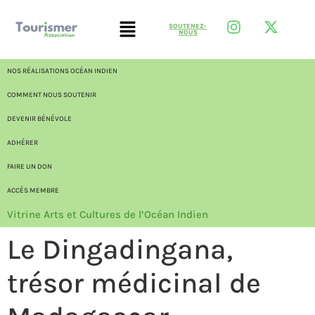
SOUTENEZ-
NOUS
NOS RÉALISATIONS OCÉAN INDIEN
COMMENT NOUS SOUTENIR
DEVENIR BÉNÉVOLE
ADHÉRER
FAIRE UN DON
ACCÈS MEMBRE
Vitrine Arts et Cultures de l’Océan Indien
Le Dingadingana,
trésor médicinal de