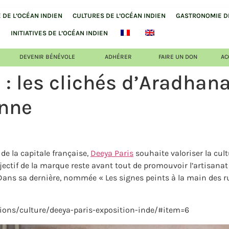
DE L’OCÉAN INDIEN
CULTURES DE L’OCÉAN INDIEN
GASTRONOMIE DE
INITIATIVES DE L’OCÉAN INDIEN
DEVENIR BÉNÉVOLE
ADHÉRER
FAIRE UN DON
AC
n : les clichés d’Aradhan
enne
de la capitale française,
Deeya Paris
souhaite valoriser la cul
objectif de la marque reste avant tout de promouvoir l’artisana
ans sa dernière, nommée « Les signes peints à la main des rue
ations/culture/deeya-paris-exposition-inde/#item=6