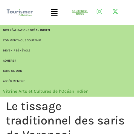
SOUTENEZ-
NOUS
NOS RÉALISATIONS OCÉAN INDIEN
COMMENT NOUS SOUTENIR
DEVENIR BÉNÉVOLE
ADHÉRER
FAIRE UN DON
ACCÈS MEMBRE
Vitrine Arts et Cultures de l’Océan Indien
Le tissage
traditionnel des saris