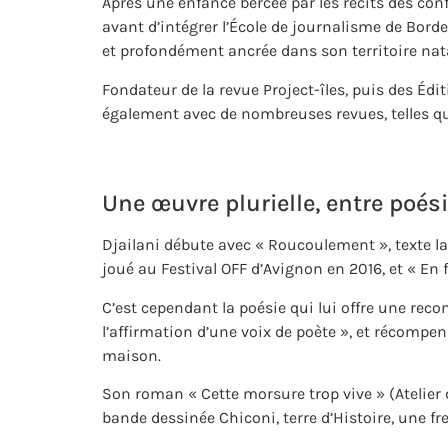
Après une enfance bercée par les récits des conf
avant d’intégrer l’École de journalisme de Borde
et profondément ancrée dans son territoire nata
Fondateur de la revue Project-îles, puis des Éditio
également avec de nombreuses revues, telles 
Une œuvre plurielle, entre poés
Djailani débute avec « Roucoulement », texte laur
joué au Festival OFF d’Avignon en 2016, et « En 
C’est cependant la poésie qui lui offre une reco
l’affirmation d’une voix de poète », et récomp
maison.
Son roman « Cette morsure trop vive » (Atelier
bande dessinée Chiconi, terre d’Histoire, une fre