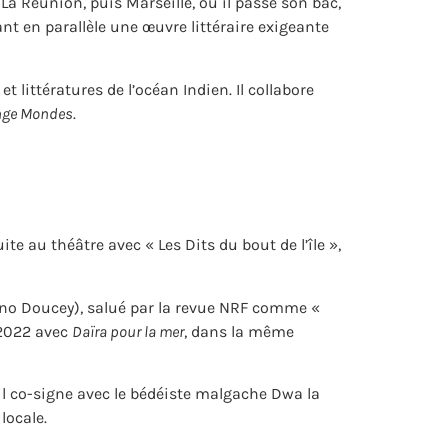
La Réunion, puis Marseille, où il passe son bac,
ant en parallèle une œuvre littéraire exigeante
et littératures de l’océan Indien. Il collabore
ge Mondes
.
te au théâtre avec « Les Dits du bout de l’île »,
no Doucey), salué par la revue NRF comme «
 2022 avec
Daïra pour la mer
, dans la même
il co-signe avec le bédéiste malgache Dwa la
locale.