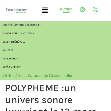
SOUTENEZ-
NOUS
NOS RÉALISATIONS OCÉAN INDIEN
COMMENT NOUS SOUTENIR
DEVENIR BÉNÉVOLE
ADHÉRER
FAIRE UN DON
ACCÈS MEMBRE
Vitrine Arts et Cultures de l’Océan Indien
POLYPHEME :un
univers sonore