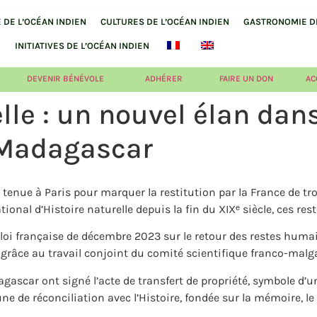
DE L’OCÉAN INDIEN
CULTURES DE L’OCÉAN INDIEN
GASTRONOMIE DE
INITIATIVES DE L’OCÉAN INDIEN
DEVENIR BÉNÉVOLE
ADHÉRER
FAIRE UN DON
AC
lle : un nouvel élan dans
t Madagascar
tenue à Paris pour marquer la restitution par la France de tro
l d’Histoire naturelle depuis la fin du XIXᵉ siècle, ces reste
 loi française de décembre 2023 sur le retour des restes humai
grâce au travail conjoint du comité scientifique franco-malga
gascar ont signé l’acte de transfert de propriété, symbole d’u
de réconciliation avec l’Histoire, fondée sur la mémoire, le r