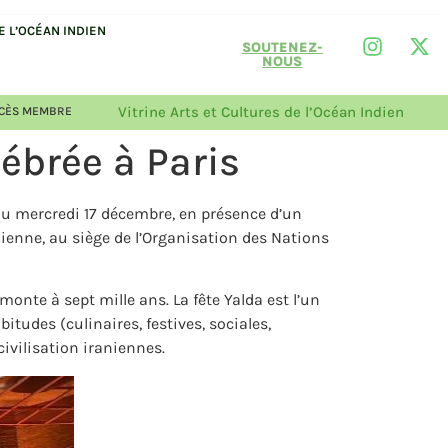
 L’OCÉAN INDIEN
SOUTENEZ-
NOUS
Vitrine Arts et Cultures de l’Océan Indien
CÈS MEMBRE
ébrée à Paris
 du mercredi 17 décembre, en présence d’un
ienne, au siège de l’Organisation des Nations
onte à sept mille ans. La fête Yalda est l’un
itudes (culinaires, festives, sociales,
civilisation iraniennes.