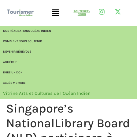
SOUTENEZ-
NOUS
NOS RÉALISATIONS OCÉAN INDIEN
COMMENT NOUS SOUTENIR
DEVENIR BÉNÉVOLE
ADHÉRER
FAIRE UN DON
ACCÈS MEMBRE
Vitrine Arts et Cultures de l’Océan Indien
Singapore’s
NationalLibrary Board