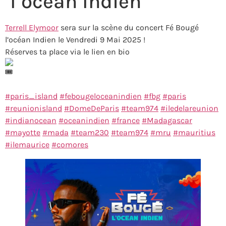
l’océan Indien
Terrell Elymoor
sera sur la scène du concert Fé Bougé
l’océan Indien le Vendredi 9 Mai 2025 !
Réserves ta place via le lien en bio
#paris_island
#febougeloceanindien
#fbg
#paris
#reunionisland
#DomeDeParis
#team974
#iledelareunion
#indianocean
#oceanindien
#france
#Madagascar
#mayotte
#mada
#team230
#team974
#mru
#mauritius
#ilemaurice
#comores