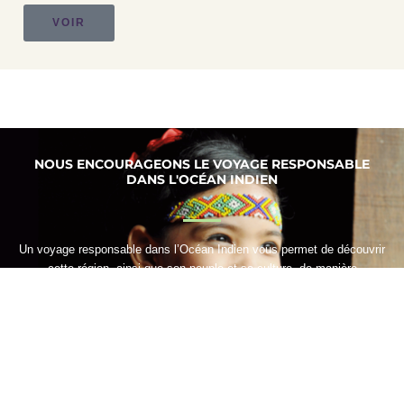
VOIR
NOUS ENCOURAGEONS LE VOYAGE RESPONSABLE
DANS L'OCÉAN INDIEN
Un voyage responsable dans l’Océan Indien vous permet de découvrir
cette région, ainsi que son peuple et sa culture, de manière
authentique. Vous aurez l’opportunité de vous immerger dans le mode
de vie des habitants et d’approfondir vos connaissances sur les pays
riverains.
VOYAGE RESPONSABLE DANS L'OCÉAN INDIEN