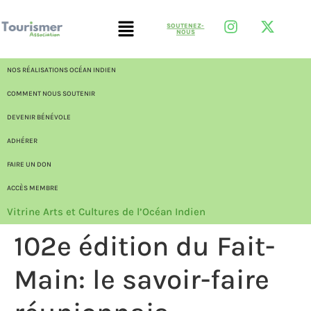
SOUTENEZ-
NOUS
NOS RÉALISATIONS OCÉAN INDIEN
COMMENT NOUS SOUTENIR
DEVENIR BÉNÉVOLE
ADHÉRER
FAIRE UN DON
ACCÈS MEMBRE
Vitrine Arts et Cultures de l’Océan Indien
102e édition du Fait-
Main: le savoir-faire