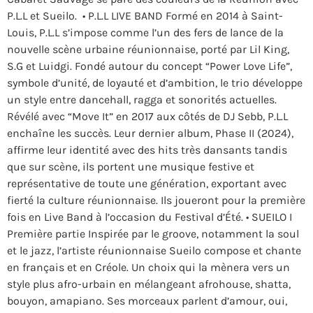
P.L.L et Sueilo. ‍ • P.L.L LIVE BAND Formé en 2014 à Saint-
Louis, P.L.L s’impose comme l’un des fers de lance de la
nouvelle scène urbaine réunionnaise, porté par Lil King,
S.G et Luidgi. Fondé autour du concept “Power Love Life”,
symbole d’unité, de loyauté et d’ambition, le trio développe
un style entre dancehall, ragga et sonorités actuelles.
Révélé avec “Move It” en 2017 aux côtés de DJ Sebb, P.L.L
enchaîne les succès. Leur dernier album, Phase II (2024),
affirme leur identité avec des hits très dansants tandis
que sur scène, ils portent une musique festive et
représentative de toute une génération, exportant avec
fierté la culture réunionnaise. Ils joueront pour la première
fois en Live Band à l’occasion du Festival d’Été. • SUEILO I
Première partie Inspirée par le groove, notamment la soul
et le jazz, l’artiste réunionnaise Sueilo compose et chante
en français et en Créole. Un choix qui la mènera vers un
style plus afro-urbain en mélangeant afrohouse, shatta,
bouyon, amapiano. Ses morceaux parlent d’amour, oui,