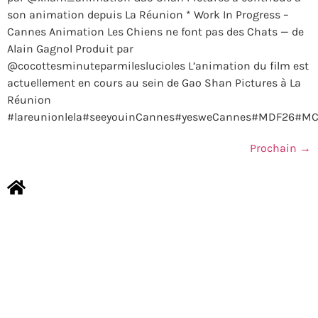
son animation depuis La Réunion * Work In Progress –
Cannes Animation Les Chiens ne font pas des Chats — de
Alain Gagnol Produit par
@cocottesminuteparmileslucioles L’animation du film est
actuellement en cours au sein de Gao Shan Pictures à La
Réunion
#lareunionlela#seeyouinCannes#yesweCannes#MDF26#MCJ
Prochain
→
NOUS CONTACTER
MENTIONS LÉGALES
Copyright © 2026 TOURISMER