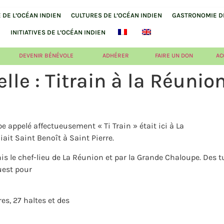
DE L’OCÉAN INDIEN
CULTURES DE L’OCÉAN INDIEN
GASTRONOMIE DE
INITIATIVES DE L’OCÉAN INDIEN
DEVENIR BÉNÉVOLE
ADHÉRER
FAIRE UN DON
AC
lle : Titrain à la Réunio
e appelé affectueusement « Ti Train » était ici à La
ait Saint Benoît à Saint Pierre.
is le chef-lieu de La Réunion et par la Grande Chaloupe. Des t
uest pour
res, 27 haltes et des