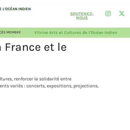
 L’OCÉAN INDIEN
SOUTENEZ-
NOUS
Vitrine Arts et Cultures de l’Océan Indien
CÈS MEMBRE
 France et le
es, renforcer la solidarité entre
ts variés : concerts, expositions, projections,