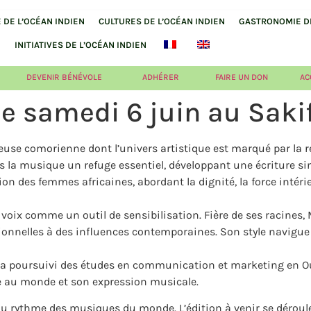
DE L’OCÉAN INDIEN
CULTURES DE L’OCÉAN INDIEN
GASTRONOMIE DE
INITIATIVES DE L’OCÉAN INDIEN
DEVENIR BÉNÉVOLE
ADHÉRER
FAIRE UN DON
AC
e samedi 6 juin au Saki
se comorienne dont l’univers artistique est marqué par la rés
ans la musique un refuge essentiel, développant une écriture sin
n des femmes africaines, abordant la dignité, la force intérieu
a voix comme un outil de sensibilisation. Fière de ses racines,
tionnelles à des influences contemporaines. Son style navigue 
 a poursuivi des études en communication et marketing en Ouga
re au monde et son expression musicale.
n au rythme des musiques du monde. L’édition à venir se dérou