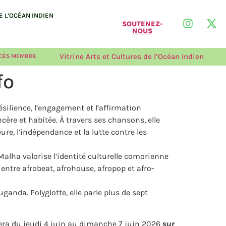
 L’OCÉAN INDIEN
SOUTENEZ-
NOUS
Vitrine Arts et Cultures de l’Océan Indien
CÈS MEMBRE
fo
ilience, l’engagement et l’affirmation
cère et habitée. À travers ses chansons, elle
re, l’indépendance et la lutte contre les
 Malha valorise l’identité culturelle comorienne
entre afrobeat, afrohouse, afropop et afro-
nda. Polyglotte, elle parle plus de sept
lera du jeudi 4 juin au dimanche 7 juin 2026
sur