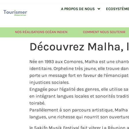
A PROPOS DE NOUS
ECOSYSTÈME 
NOS RÉALISATIONS OCÉAN INDIEN
COMMENT NOUS SOUTENIR
Découvrez Malha, l
Née en 1993 aux Comores, Malha est une chanteu
identitaire. Orpheline très jeune, elle trouve d
porte un message fort en faveur de l’émancipatio
injustices sociales.
Engagée pour l’égalité des genres, elle utilise s
en intégrant langues locales et sonorités tradi
toirabé.
Parallèlement à son parcours artistique, Malha
langues, une richesse qui nourrit son ouvertu
le Sakifo Musik Festival fait vibrer La Réunio