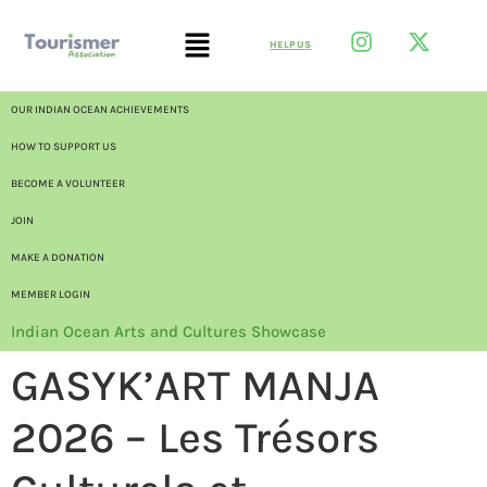
HELP US
OUR INDIAN OCEAN ACHIEVEMENTS
HOW TO SUPPORT US
BECOME A VOLUNTEER
JOIN
MAKE A DONATION
MEMBER LOGIN
Indian Ocean Arts and Cultures Showcase
GASYK’ART MANJA
2026 – Les Trésors