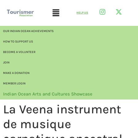
HELP US
OUR INDIAN OCEAN ACHIEVEMENTS
HOW TO SUPPORT US
BECOME A VOLUNTEER
JOIN
MAKE A DONATION
MEMBER LOGIN
Indian Ocean Arts and Cultures Showcase
La Veena instrument
de musique