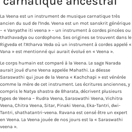
carnatique ancestral
La Veena est un instrument de musique carnatique très
ancien du sud de l’Inde. Veena est un mot sanskrit générique
– « Vanyathe iti veena » – un instrument à cordes pincées ou
thathavadya ou cordophone. Ses origines se trouvent dans le
Rigveda et l’Atharva Veda où un instrument à cordes appelé «
Vana » est mentionné qui aurait évolué en « Veena ».
Le corps humain est comparé à la Veena. Le sage Narada
aurait joué d’une Veena appelée Mahathi. La déesse
Saraswathi qui joue de la Veena « Kachchapi » est vénérée
comme la mère de cet instrument. Les écritures anciennes, y
compris le Natya shastra de Bharata, décrivent plusieurs
types de Veena – Rudra Veena, Saraswathi Veena, Vichitra
Veena, Chitra Veena, Sitar, Pinaki Veena, Eka-Tantri, dwi-
Tantri, shathatantri-veena. Ravana est censé être un expert
en Veena. La Veena jouée de nos jours est la « Saraswathi
veena ».