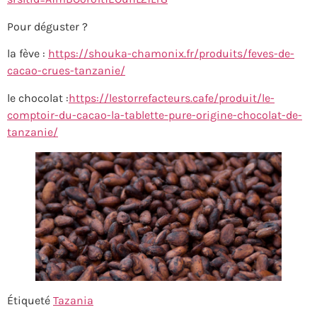
Pour déguster ?
la fève :
https://shouka-chamonix.fr/produits/feves-de-
cacao-crues-tanzanie/
le chocolat :
https://lestorrefacteurs.cafe/produit/le-
comptoir-du-cacao-la-tablette-pure-origine-chocolat-de-
tanzanie/
Étiqueté
Tazania