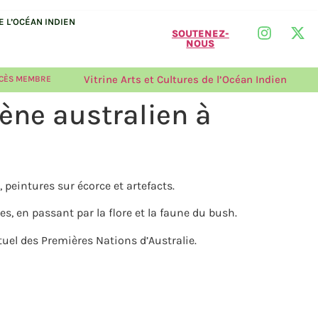
 L’OCÉAN INDIEN
SOUTENEZ-
NOUS
Vitrine Arts et Cultures de l’Océan Indien
CÈS MEMBRE
gène australien à
 peintures sur écorce et artefacts.
s, en passant par la flore et la faune du bush.
tuel des Premières Nations d’Australie.