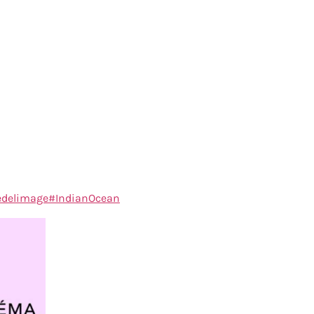
edelimage
#IndianOcean