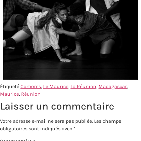
Étiqueté
Comores
,
Ile Maurice
,
La Réunion
,
Madagascar
,
Maurice
,
Réunion
Laisser un commentaire
Votre adresse e-mail ne sera pas publiée.
Les champs
obligatoires sont indiqués avec
*