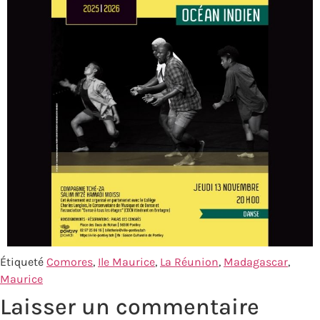
Étiqueté
Comores
,
Ile Maurice
,
La Réunion
,
Madagascar
,
Maurice
Laisser un commentaire