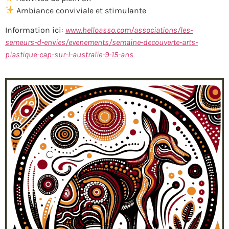
Ambiance conviviale et stimulante
Information ici:
www.helloasso.com/associations/les-
semeurs-d-envies/evenements/semaine-decouverte-arts-
plastique-cap-sur-l-australie-9-15-ans