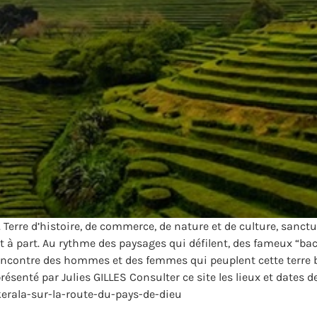
erre d’histoire, de commerce, de nature et de culture, sanctuai
oit à part. Au rythme des paysages qui défilent, des fameux “b
rencontre des hommes et des femmes qui peuplent cette terre 
ésenté par Julies GILLES Consulter ce site les lieux et dates de
rala-sur-la-route-du-pays-de-dieu