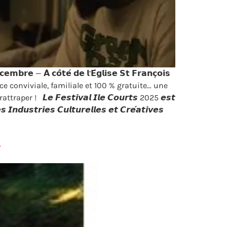
̀ 𝗰𝗼̂𝘁𝗲́ 𝗱𝗲 𝗹’𝗘́𝗴𝗹𝗶𝘀𝗲 𝗦𝘁 𝗙𝗿𝗮𝗻𝗰̧𝗼𝗶𝘀
𝗶𝘀 Ambiance conviviale, familiale et 100 % gratuite… une
𝙇𝙚 𝙁𝙚𝙨𝙩𝙞𝙫𝙖𝙡 𝙄𝙡𝙚 𝘾𝙤𝙪𝙧𝙩𝙨 2025 𝙚𝙨𝙩
𝙩𝙧𝙞𝙚𝙨 𝘾𝙪𝙡𝙩𝙪𝙧𝙚𝙡𝙡𝙚𝙨 𝙚𝙩 𝘾𝙧𝙚́𝙖𝙩𝙞𝙫𝙚𝙨
»