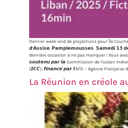
Dernier week-end de projections pour Île Courts 2025 ! Cett
𝗱’𝗔𝘀𝘀𝗶𝘀𝗲, 𝗣𝗮𝗺𝗽𝗹𝗲𝗺𝗼𝘂𝘀𝘀𝗲𝘀 𝗦𝗮𝗺𝗲𝗱𝗶 𝟭
dernière occasion à ne pas manquer ! Vous avez raté 
𝙨𝙤𝙪𝙩𝙚𝙣𝙪 𝙥𝙖𝙧 𝙡𝙖 Commission de l’océan Indien – Ind
(𝙄𝘾𝘾), 𝙛𝙞𝙣𝙖𝙣𝙘𝙚́ 𝙥𝙖𝙧 𝙡’AFD – Agence França
La Réunion en créole au