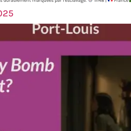
rres durablement marquées par l’esclavage.
1h48 |
France
025