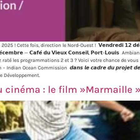
e fois, direction le Nord-Ouest ! 𝗩𝗲𝗻𝗱𝗿𝗲𝗱𝗶 𝟭𝟮 𝗱𝗲́𝗰𝗲𝗺𝗯𝗿𝗲 — 
 𝗱𝗲́𝗰𝗲𝗺𝗯𝗿𝗲 — 𝗖𝗮𝗳𝗲́ 𝗱𝘂 𝗩𝗶𝗲𝘂𝘅 𝗖𝗼𝗻𝘀𝗲𝗶𝗹, 𝗣𝗼𝗿𝘁-𝗟𝗼𝘂
les programmations 2 et 3 ? Voici votre chance de vous rattraper ! 
ian Ocean Commission 𝙙𝙖𝙣𝙨 𝙡𝙚 𝙘𝙖𝙙𝙧𝙚 𝙙𝙪 𝙥𝙧𝙤𝙟𝙚𝙩 𝙙𝙚𝙨 𝙄𝙣𝙙𝙪𝙨
ise de Développement.
 cinéma : le film »Marmaille 