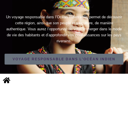
Un voyage responsable dans l’Océan Indien vous permet de découvrir
cette région, ainsi que son peuple et sa culture, de manière
authentique. Vous aurez l’opportunité de vous immerger dans le mode
de vie des habitants et d’approfondir vos connaissances sur les pays
riverains.
VOYAGE RESPONSABLE DANS L'OCÉAN INDIEN
NOUS CONTACTER
MENTIONS LÉGALES
Copyright © 2026 TOURISMER