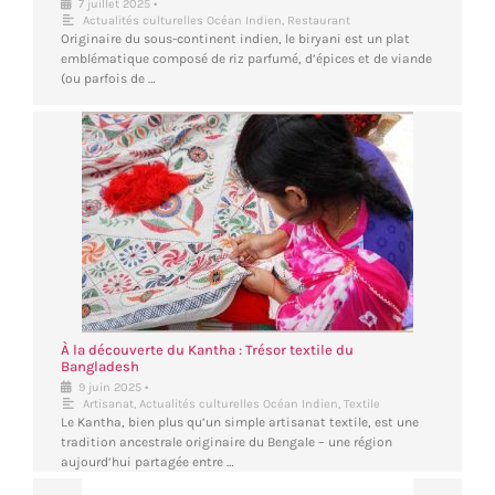
•
7 juillet 2025
Actualités culturelles Océan Indien
,
Restaurant
Originaire du sous-continent indien, le biryani est un plat
emblématique composé de riz parfumé, d’épices et de viande
(ou parfois de …
À la découverte du Kantha : Trésor textile du
Bangladesh
•
9 juin 2025
Artisanat
,
Actualités culturelles Océan Indien
,
Textile
Le Kantha, bien plus qu’un simple artisanat textile, est une
tradition ancestrale originaire du Bengale – une région
aujourd’hui partagée entre …