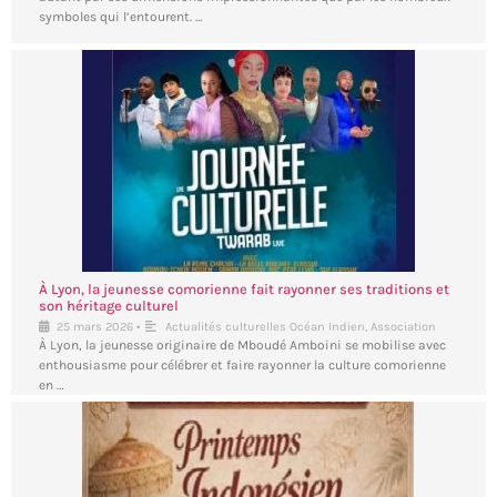
symboles qui l’entourent. …
À Lyon, la jeunesse comorienne fait rayonner ses traditions et
son héritage culturel
•
25 mars 2026
Actualités culturelles Océan Indien
,
Association
À Lyon, la jeunesse originaire de Mboudé Amboini se mobilise avec
enthousiasme pour célébrer et faire rayonner la culture comorienne
en …