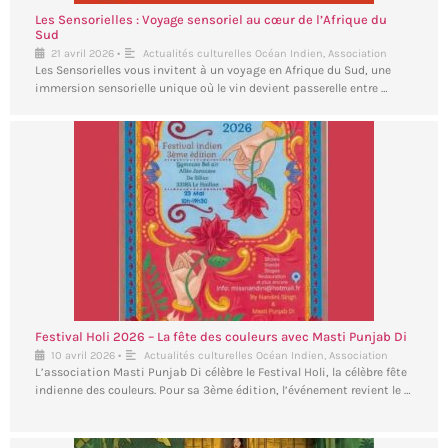
Les Sensorielles : Voyage sensoriel au cœur de l’Afrique du
Sud
•
21 avril 2026
Actualités culturelles Océan Indien
,
Association
Les Sensorielles vous invitent à un voyage en Afrique du Sud, une
immersion sensorielle unique où le vin devient passerelle entre …
Festival Holi 2026 – La fête des couleurs avec Masti Punjab Di
•
10 avril 2026
Actualités culturelles Océan Indien
,
Association
L’association Masti Punjab Di célèbre le Festival Holi, la célèbre fête
indienne des couleurs. Pour sa 3ème édition, l’événement revient le …