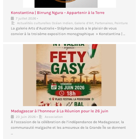
Konstantina | Birrung Ngura – Appartenir à la Terre
•
7 juillet 2026
Actualités culturelles Océan Indien
,
Galerie d’Art
,
Partenaires
,
Peinture
La galerie Arts d’Australie • Stéphane Jacob a le plaisir de vous
convier à la troisème exposition monographique » Konstantina | …
Madagascar à l’honneur à La Réunion pour le 26 juin
•
23 juin 2026
Association
À l’occasion de la célébration de l’indépendance de Madagascar, la
communauté malgache et les amoureux de la Grande Île se donnent
…