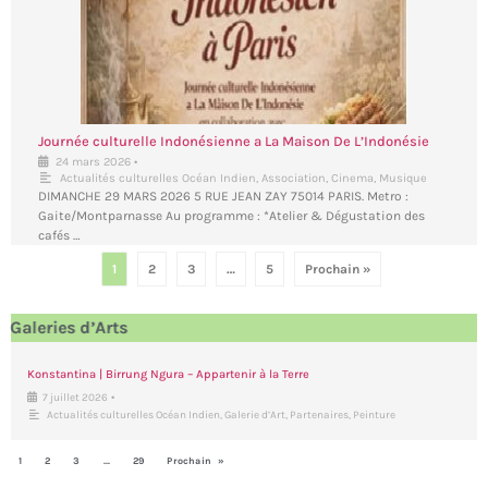
Journée culturelle Indonésienne a La Maison De L’Indonésie
•
24 mars 2026
Actualités culturelles Océan Indien
,
Association
,
Cinema
,
Musique
DIMANCHE 29 MARS 2026 5 RUE JEAN ZAY 75014 PARIS. Metro :
Gaite/Montparnasse Au programme : *Atelier & Dégustation des
cafés …
1
2
3
…
5
Prochain »
Galeries d’Arts
Konstantina | Birrung Ngura – Appartenir à la Terre
•
7 juillet 2026
Actualités culturelles Océan Indien
,
Galerie d’Art
,
Partenaires
,
Peinture
1
2
3
…
29
Prochain »