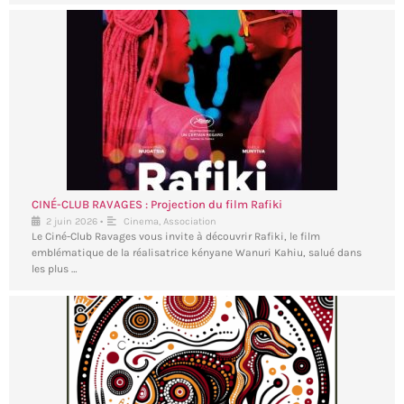
CINÉ-CLUB RAVAGES : Projection du film Rafiki
•
2 juin 2026
Cinema
,
Association
Le Ciné-Club Ravages vous invite à découvrir Rafiki, le film
emblématique de la réalisatrice kényane Wanuri Kahiu, salué dans
les plus …