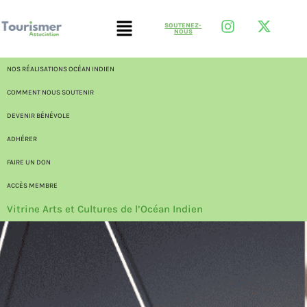
SOUTENEZ-
NOUS
NOS RÉALISATIONS OCÉAN INDIEN
COMMENT NOUS SOUTENIR
DEVENIR BÉNÉVOLE
ADHÉRER
FAIRE UN DON
ACCÈS MEMBRE
Vitrine Arts et Cultures de l’Océan Indien