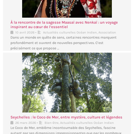
À la rencontre de la sagesse Maasaï avec Nenkaï : un voyage
inspirant au cœur de l’essentiel
•
10 avril 2026
Actualités culturelles Océan Indien
,
Association
Dans un monde en quête de sens, certaines rencontres marquent
profondément et ouvrent de nouvelles perspectives. C’est
précisément ce que propose …
Seychelles : le Coco de Mer, entre mystère, culture et légendes
•
26 mars 2026
Bien-être
,
Actualités culturelles Océan Indien
Le Coco de Mer, emblème incontournable des Seychelles, fascine
autant par ses dimensions impressionnantes que par les nombreux