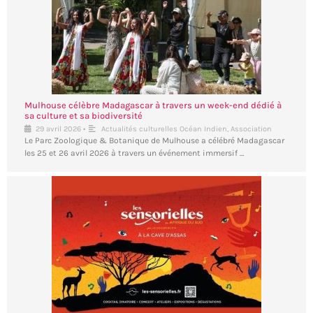
Mulhouse célèbre Madagascar à travers un week-end dédié à
sa culture et sa biodiversité
•
29 avril 2026
Actualités culturelles Océan Indien
,
Association
Le Parc Zoologique & Botanique de Mulhouse a célébré Madagascar
les 25 et 26 avril 2026 à travers un événement immersif …