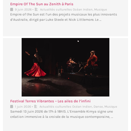
Empire Of The Sun au Zenith à Paris
•
9 juin 2026
Actualités culturelles Océan Indien
,
Musique
Empire of the Sun est l’un des projets musicaux les plus innovants
d’Australie, dirigé par Luke Steele et Nick Littlemore. Le …
Festival Terres Vibrantes – Les ailes de l’infini
•
1 juin 2026
Actualités culturelles Océan Indien
,
Danse
,
Musique
Samedi 13 juin 2026 de 17h à 18h15. L’Ensemble Kimya signe une
création immersive à la croisée de la musique contemporaine, …