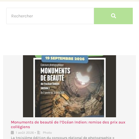
Monuments de beauté de l’Océan Indien: remise des prix aux
collégiens
•
1 août 2026
Photo
La troisième édition du concours régional de photographie «