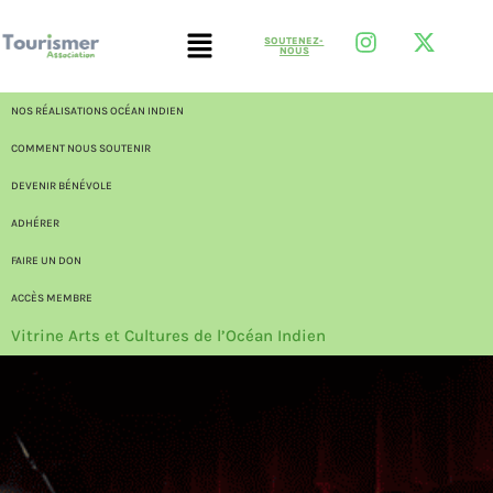
SOUTENEZ-
NOUS
NOS RÉALISATIONS OCÉAN INDIEN
COMMENT NOUS SOUTENIR
DEVENIR BÉNÉVOLE
ADHÉRER
FAIRE UN DON
ACCÈS MEMBRE
Vitrine Arts et Cultures de l’Océan Indien