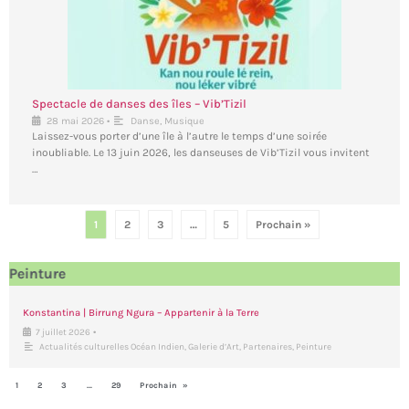
Spectacle de danses des îles – Vib’Tizil
•
28 mai 2026
Danse
,
Musique
Laissez-vous porter d’une île à l’autre le temps d’une soirée
inoubliable. Le 13 juin 2026, les danseuses de Vib’Tizil vous invitent
…
1
2
3
…
5
Prochain »
Peinture
Konstantina | Birrung Ngura – Appartenir à la Terre
•
7 juillet 2026
Actualités culturelles Océan Indien
,
Galerie d’Art
,
Partenaires
,
Peinture
1
2
3
…
29
Prochain »