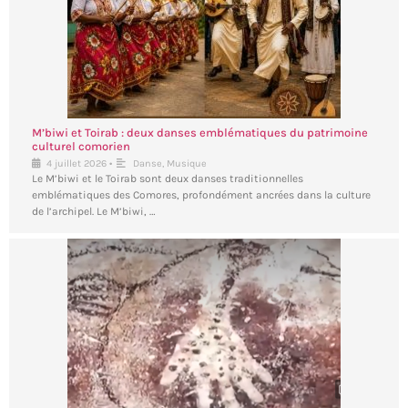
M’biwi et Toirab : deux danses emblématiques du patrimoine
culturel comorien
•
4 juillet 2026
Danse
,
Musique
Le M’biwi et le Toirab sont deux danses traditionnelles
emblématiques des Comores, profondément ancrées dans la culture
de l’archipel. Le M’biwi, …