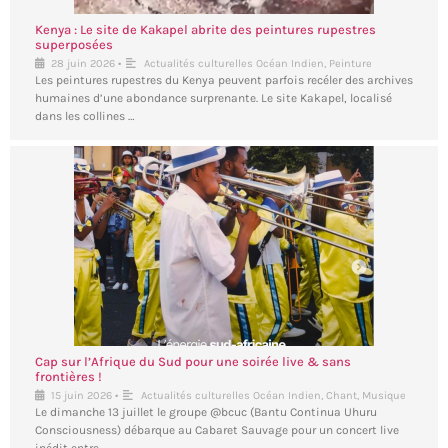
Kenya : Le site de Kakapel abrite des peintures rupestres
superposées
•
28 juin 2026
Actualités culturelles Océan Indien
,
Peinture
Les peintures rupestres du Kenya peuvent parfois recéler des archives
humaines d’une abondance surprenante. Le site Kakapel, localisé
dans les collines …
Cap sur l’Afrique du Sud pour une soirée live & sans
frontières !
•
15 juin 2026
Actualités culturelles Océan Indien
,
Chant
,
Musique
Le dimanche 13 juillet le groupe @bcuc (Bantu Continua Uhuru
Consciousness) débarque au Cabaret Sauvage pour un concert live