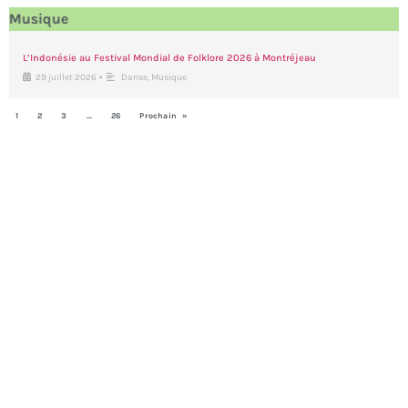
Musique
L’Indonésie au Festival Mondial de Folklore 2026 à Montréjeau
•
29 juillet 2026
Danse
,
Musique
1
2
3
…
26
Prochain »
Danse
L’Indonésie au Festival Mondial de Folklore 2026 à Montréjeau
•
29 juillet 2026
Danse
,
Musique
1
2
3
…
26
Prochain »
Théâtre
« Humare Ram » : le Ramayana poursuit son rayonnement à l’international
•
10 juillet 2026
Théâtre
1
2
3
…
21
Prochain »