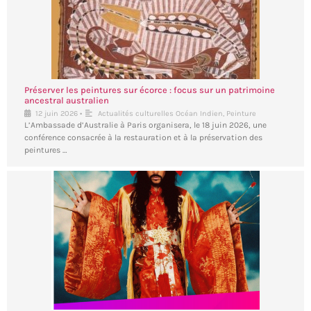
Préserver les peintures sur écorce : focus sur un patrimoine
ancestral australien
•
12 juin 2026
Actualités culturelles Océan Indien
,
Peinture
L’Ambassade d’Australie à Paris organisera, le 18 juin 2026, une
conférence consacrée à la restauration et à la préservation des
peintures …