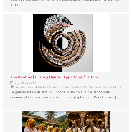
de la …
Konstantina | Birrung Ngura – Appartenir à la Terre
•
7 juillet 2026
Actualités culturelles Océan Indien
,
Galerie d’Art
,
Partenaires
,
Peinture
La galerie Arts d’Australie • Stéphane Jacob a le plaisir de vous
convier à la troisème exposition monographique » Konstantina | …