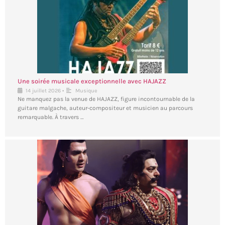
Une soirée musicale exceptionnelle avec HAJAZZ
•
14 juillet 2026
Musique
Ne manquez pas la venue de HAJAZZ, figure incontournable de la
guitare malgache, auteur-compositeur et musicien au parcours
remarquable. À travers …