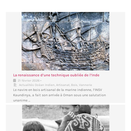
La renaissance d’une technique oubliée de l’Inde
•
21 février 2026
Actualités Océan Indien
,
Artisanat
,
Bois
,
Vannerie
Le navire en bois artisanal de la marine indienne, l’INSV
Kaundinya, a fait son arrivée à Oman sous une salutation
unanime …