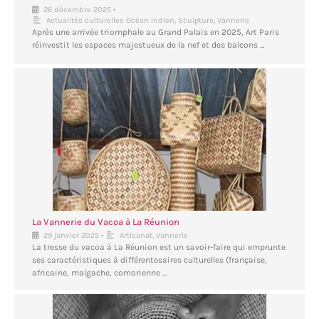
•
26 décembre 2025
Actualités culturelles Océan Indien
,
Sculpture
,
Vannerie
Après une arrivée triomphale au Grand Palais en 2025, Art Paris
réinvestit les espaces majestueux de la nef et des balcons …
La Vannerie du Vacoa à La Réunion
•
29 janvier 2025
Artisanat
,
Vannerie
La tresse du vacoa à La Réunion est un savoir-faire qui emprunte
ses caractéristiques à différentesaires culturelles (française,
africaine, malgache, comorienne …