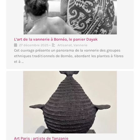
L’art de la vannerie à Bornéo, le panier Dayak
•
27 décembre 2025
Artisanat
,
Vannerie
Cet ouvrage présente un panorama de la vannerie des groupes
ethniques traditionnels de Bornéo, abordant les plantes à fibres
et à …
Art Paris : artiste de Tanzanie