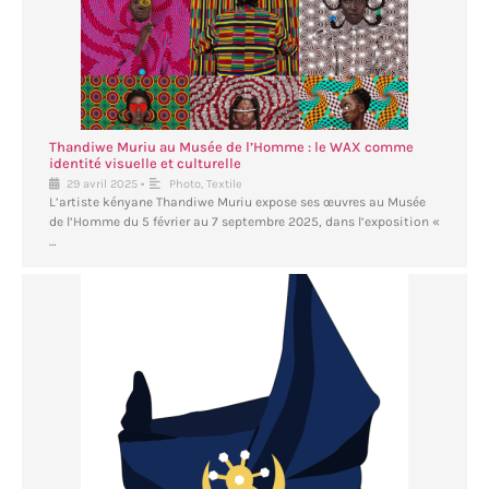
Thandiwe Muriu au Musée de l’Homme : le WAX comme
identité visuelle et culturelle
•
29 avril 2025
Photo
,
Textile
L’artiste kényane Thandiwe Muriu expose ses œuvres au Musée
de l’Homme du 5 février au 7 septembre 2025, dans l’exposition «
…