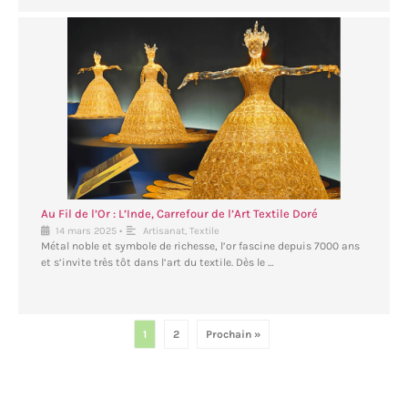
Au Fil de l’Or : L’Inde, Carrefour de l’Art Textile Doré
•
14 mars 2025
Artisanat
,
Textile
Métal noble et symbole de richesse, l’or fascine depuis 7000 ans
et s’invite très tôt dans l’art du textile. Dès le …
1
2
Prochain »