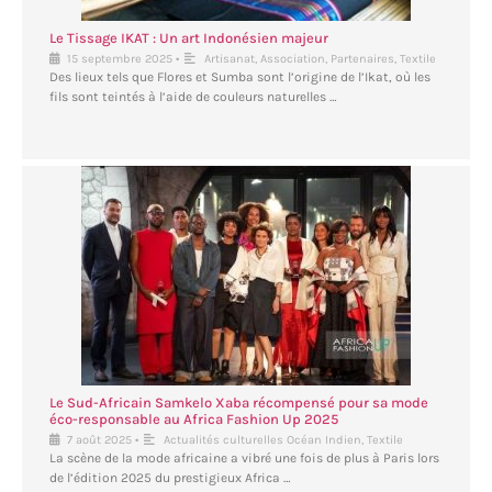
Le Tissage IKAT : Un art Indonésien majeur
•
15 septembre 2025
Artisanat
,
Association
,
Partenaires
,
Textile
Des lieux tels que Flores et Sumba sont l’origine de l’Ikat, où les
fils sont teintés à l’aide de couleurs naturelles …
Le Sud-Africain Samkelo Xaba récompensé pour sa mode
éco-responsable au Africa Fashion Up 2025
•
7 août 2025
Actualités culturelles Océan Indien
,
Textile
La scène de la mode africaine a vibré une fois de plus à Paris lors
de l’édition 2025 du prestigieux Africa …