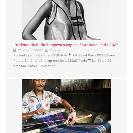
L’univers de Billie Zangewa s’expose à Art Basel Paris 2025
•
17 octobre 2025
Textile
Présenté par la Galerie MAGNIN-A
Art Basel Paris 2025Grand
Palais ÉphémèreChamp-de-Mars, 75007 Paris
Du 22 au 26
octobre 2025 L’univers de …