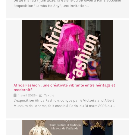
Du 26 mai au 7 juin 2026, la Galerie du 59 Rivoli à Paris accueille
l’exposition “Lamba Ho Any”, une invitation …
Africa Fashion : une créativité vibrante entre héritage et
modernité
•
1 avril 2026
Textile
L’exposition Africa Fashion, conçue par le Victoria and Albert
Museum de Londres, fait escale à Paris, du 31 mars 2026 au …