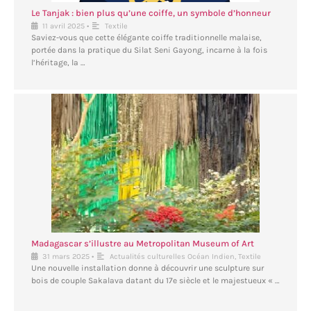
Le Tanjak : bien plus qu’une coiffe, un symbole d’honneur
•
11 avril 2025
Textile
Saviez-vous que cette élégante coiffe traditionnelle malaise,
portée dans la pratique du Silat Seni Gayong, incarne à la fois
l’héritage, la …
Madagascar s’illustre au Metropolitan Museum of Art
•
31 mars 2025
Actualités culturelles Océan Indien
,
Textile
Une nouvelle installation donne à découvrir une sculpture sur
bois de couple Sakalava datant du 17e siècle et le majestueux « …