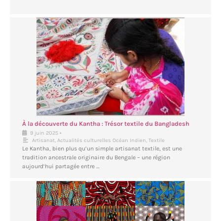
À la découverte du Kantha : Trésor textile du Bangladesh
•
9 juin 2025
Artisanat
,
Actualités culturelles Océan Indien
,
Textile
Le Kantha, bien plus qu’un simple artisanat textile, est une
tradition ancestrale originaire du Bengale – une région
aujourd’hui partagée entre …