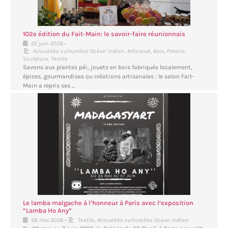
102e édition du Fait-Main: le savoir-faire réunionnais
•
22 juin 2026
Actualités culturelles Océan Indien
,
Artisanat
,
Bois
,
Poterie
,
Sculpture
,
Textile
Savons aux plantes péi, jouets en bois fabriqués localement,
épices, gourmandises ou créations artisanales : le salon Fait-
Main a repris ses …
Le lamba malgache à l’honneur à Paris avec l’exposition
“Lamba Ho Any”
•
28 mai 2026
Textile
,
Actualités culturelles Océan Indien