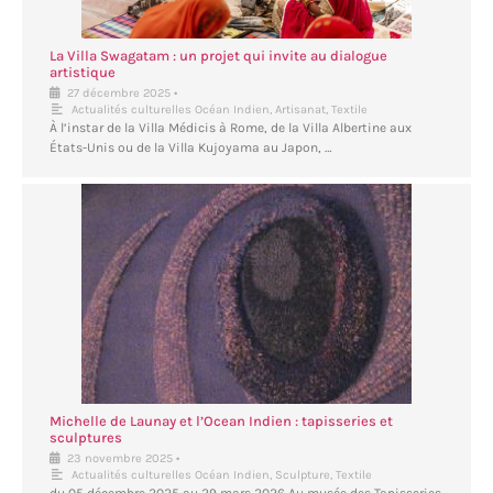
La Villa Swagatam : un projet qui invite au dialogue
artistique
•
27 décembre 2025
Actualités culturelles Océan Indien
,
Artisanat
,
Textile
À l’instar de la Villa Médicis à Rome, de la Villa Albertine aux
États-Unis ou de la Villa Kujoyama au Japon, …
Michelle de Launay et l’Ocean Indien : tapisseries et
sculptures
•
23 novembre 2025
Actualités culturelles Océan Indien
,
Sculpture
,
Textile