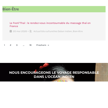
Bien-Être
Le Festi’Thaï : le rendez-vous incontournable du massage thaï en
France
•
20 mai 2026
Actualités culturelles Océan Indien
,
Bien-être
1
2
3
…
19
Prochain »
NOUS ENCOURAGEONS LE VOYAGE RESPONSABLE
DANS L'OCÉAN INDIEN
Un voyage responsable dans l’Océan Indien vous permet de découvrir
cette région, ainsi que son peuple et sa culture, de manière
authentique. Vous aurez l’opportunité de vous immerger dans le mode