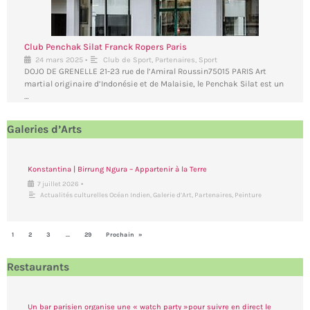
Club Penchak Silat Franck Ropers Paris
•
24 mars 2025
Club de Sport
,
Partenaires
,
Sport
DOJO DE GRENELLE 21-23 rue de l’Amiral Roussin75015 PARIS Art
martial originaire d’Indonésie et de Malaisie, le Penchak Silat est un
…
Galeries d’Arts
Konstantina | Birrung Ngura – Appartenir à la Terre
•
7 juillet 2026
Actualités culturelles Océan Indien
,
Galerie d’Art
,
Partenaires
,
Peinture
1
2
3
…
29
Prochain »
Restaurants
Un bar parisien organise une « watch party »pour suivre en direct le