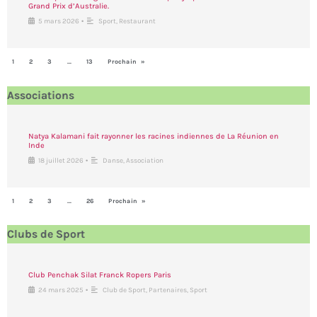
Grand Prix d’Australie.
•
5 mars 2026
Sport
,
Restaurant
1
2
3
…
13
Prochain »
Associations
Natya Kalamani fait rayonner les racines indiennes de La Réunion en
Inde
•
18 juillet 2026
Danse
,
Association
1
2
3
…
26
Prochain »
Clubs de Sport
Club Penchak Silat Franck Ropers Paris
•
24 mars 2025
Club de Sport
,
Partenaires
,
Sport