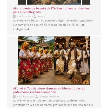
Monuments de beauté de l’Océan Indien: remise des
prix aux collégiens
•
1 août 2026
Photo
La troisième édition du concours régional de photographie «
Monuments de beauté de l’océan Indien » a réuni 209
collégiens de …
M’biwi et Toirab : deux danses emblématiques du
patrimoine culturel comorien
•
4 juillet 2026
Danse
,
Musique
Le M’biwi et le Toirab sont deux danses traditionnelles
emblématiques des Comores, profondément ancrées dans la