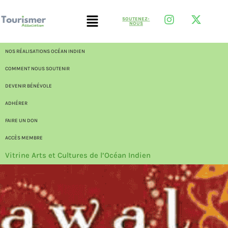
SOUTENEZ-
NOUS
NOS RÉALISATIONS OCÉAN INDIEN
COMMENT NOUS SOUTENIR
DEVENIR BÉNÉVOLE
ADHÉRER
FAIRE UN DON
ACCÈS MEMBRE
Vitrine Arts et Cultures de l’Océan Indien