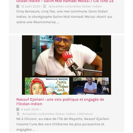
Océan Indien – Salim Mzé Hamadi Moissi / Cie Tché Za
•
12 août 2025
Actualités culturelles Océan Indien
Cinq danseurs, cinq îles, une mer commune. Dans Océan
Indien, le chorégraphe Salim Mzé Hamadi Moissi réunit sur
scène une Réunionnaise, …
Nassuf Djailani : une voix poétique et engagée de
l’Océan Indien
•
6 août 2025
Actualités culturelles Océan Indien
,
Littérature
Né à Chiconi, au cœur de l’île de Mayotte, Nassuf Djailani
incarne l’une des voix littéraires les plus puissantes et
engagées …