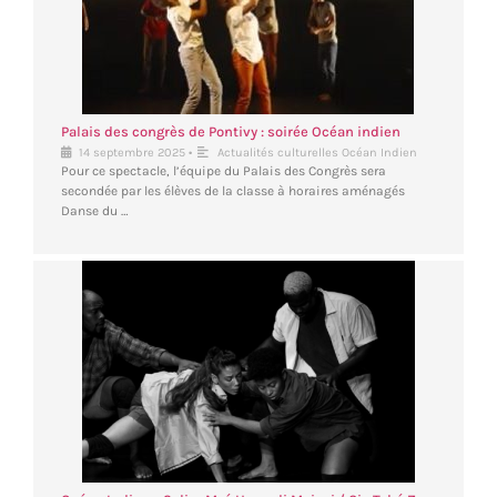
Palais des congrès de Pontivy : soirée Océan indien
•
14 septembre 2025
Actualités culturelles Océan Indien
Pour ce spectacle, l’équipe du Palais des Congrès sera
secondée par les élèves de la classe à horaires aménagés
Danse du …