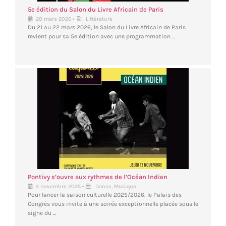
5e édition du Salon du Livre Africain de Paris
•
20 mars 2026
Littérature
Du 21 au 22 mars 2026, le Salon du Livre Africain de Paris
revient pour sa 5e édition avec une programmation …
Pontivy s’ouvre aux rythmes de l’Océan Indien
•
4 novembre 2025
Danse
,
Musique
Pour lancer la saison culturelle 2025/2026, le Palais des
Congrès vous invite à une soirée exceptionnelle placée sous le
signe du …