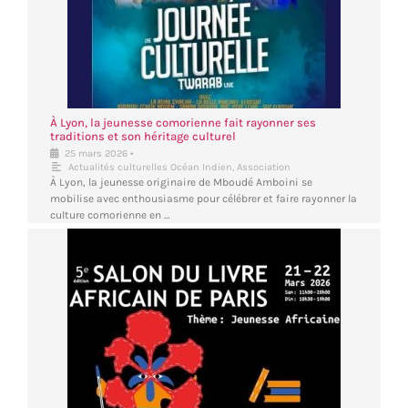
À Lyon, la jeunesse comorienne fait rayonner ses
traditions et son héritage culturel
•
25 mars 2026
Actualités culturelles Océan Indien
,
Association
À Lyon, la jeunesse originaire de Mboudé Amboini se
mobilise avec enthousiasme pour célébrer et faire rayonner la
culture comorienne en …