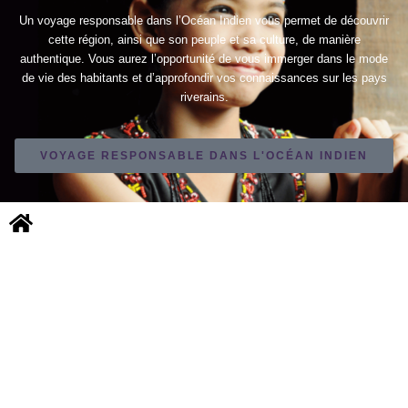
Un voyage responsable dans l’Océan Indien vous permet de découvrir
cette région, ainsi que son peuple et sa culture, de manière
authentique. Vous aurez l’opportunité de vous immerger dans le mode
de vie des habitants et d’approfondir vos connaissances sur les pays
riverains.
VOYAGE RESPONSABLE DANS L'OCÉAN INDIEN
NOUS CONTACTER
MENTIONS LÉGALES
Copyright © 2026 TOURISMER