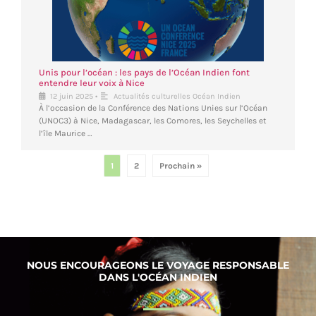
Unis pour l’océan : les pays de l’Océan Indien font
entendre leur voix à Nice
•
12 juin 2025
Actualités culturelles Océan Indien
À l’occasion de la Conférence des Nations Unies sur l’Océan
(UNOC3) à Nice, Madagascar, les Comores, les Seychelles et
l’île Maurice …
1
2
Prochain »
NOUS ENCOURAGEONS LE VOYAGE RESPONSABLE
DANS L'OCÉAN INDIEN